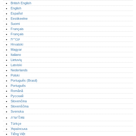
British English
English
Español
Eestikeelne
Suomi
Français
Français
עברית
Hrvatski
Magyar
Italiano
Lietuvių
Latviski
Nederlands
Polski
Português (Brasil)
Português‎
Română
Русский
Slovenčina
Slovenščina
Svenska
ภาษาไทย
Türkçe
Українська
Tiếng Việt