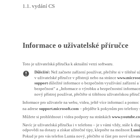
1.1. vydání CS
Informace o uživatelské příručce
Toto je uživatelská příručka k aktuální verzi softwaru.
Důležité:
Než začnete zařízení používat, přečtěte si v tištěné u
v uživatelské příručce v přístroji nebo na stránce
www.microso
support
důležité informace o bezpečném využívání zařízení a b
bezpečnost“ a „Informace o výrobku a bezpečnostní informace“. 
nový přístroj používat, přečtěte si tištěnou uživatelskou příru
Informace pro uživatele na webu, videa, ještě více informací a pomoc p
na adrese
support.microsoft.com
– přejděte k pokynům pro telefony
Můžete si prohlédnout i videa podpory na stránkách
www.youtube.c
Navíc je uživatelská příručka i v telefonu – je s vámi vždy, stále k dis
odpovědi na dotazy a získat užitečné tipy, klepněte na možnost
Lumi
Pokud je pro vás telefon Lumia nový, přečtěte si část pro nové uživate