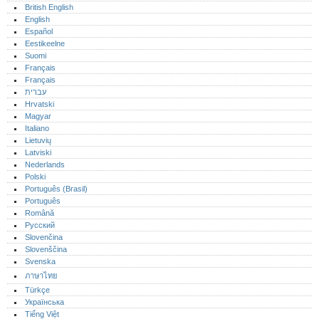
British English
English
Español
Eestikeelne
Suomi
Français
Français
עברית
Hrvatski
Magyar
Italiano
Lietuvių
Latviski
Nederlands
Polski
Português (Brasil)
Português‎
Română
Русский
Slovenčina
Slovenščina
Svenska
ภาษาไทย
Türkçe
Українська
Tiếng Việt